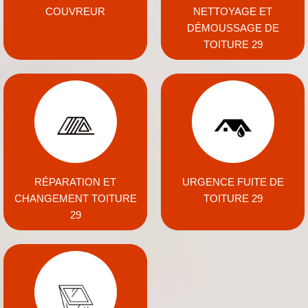
COUVREUR
NETTOYAGE ET
DÉMOUSSAGE DE
TOITURE 29
RÉPARATION ET
URGENCE FUITE DE
CHANGEMENT TOITURE
TOITURE 29
29