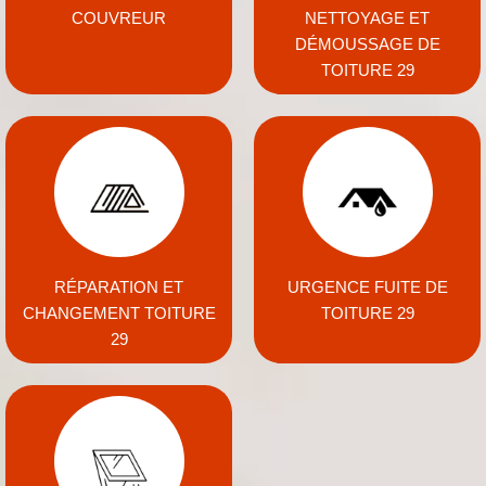
COUVREUR
NETTOYAGE ET
DÉMOUSSAGE DE
TOITURE 29
RÉPARATION ET
URGENCE FUITE DE
CHANGEMENT TOITURE
TOITURE 29
29